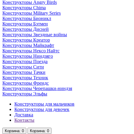
Конструкторы Angry Birds
Конструкторы Chima
Конструкторы Military Series
Конструкторы Бионикл
Конструкторы Бэтмен
Конструкторы Дисней
Конструкторы Звездные войны
Конструкторы Креатор
Конструкторы Майкрафт
Конструкторы Нексо Найтс
Конструкторы Ниндзяго
Конструкторы Поезда
Конструкторы Сити
Конструкторы Тачки
Конструкторы Техник
Конструкторы Френдс
Конструкторы Черепашки-ниндзя
Конструкторы Эльфы
Конструкторы для мальчиков
Конструкторы для девочек
Доставка
Контакты
Корзина
: 0
Корзина
: 0