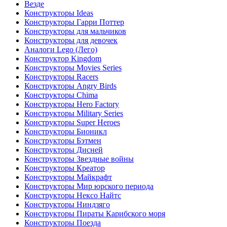
Везде
Конструкторы Ideas
Конструкторы Гарри Поттер
Конструкторы для мальчиков
Конструкторы для девочек
Аналоги Lego (Лего)
Конструктор Kingdom
Конструкторы Movies Series
Конструкторы Racers
Конструкторы Angry Birds
Конструкторы Chima
Конструкторы Hero Factory
Конструкторы Military Series
Конструкторы Super Heroes
Конструкторы Бионикл
Конструкторы Бэтмен
Конструкторы Дисней
Конструкторы Звездные войны
Конструкторы Креатор
Конструкторы Майкрафт
Конструкторы Мир юрского периода
Конструкторы Нексо Найтс
Конструкторы Ниндзяго
Конструкторы Пираты Карибского моря
Конструкторы Поезда