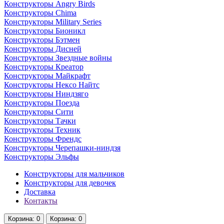
Конструкторы Angry Birds
Конструкторы Chima
Конструкторы Military Series
Конструкторы Бионикл
Конструкторы Бэтмен
Конструкторы Дисней
Конструкторы Звездные войны
Конструкторы Креатор
Конструкторы Майкрафт
Конструкторы Нексо Найтс
Конструкторы Ниндзяго
Конструкторы Поезда
Конструкторы Сити
Конструкторы Тачки
Конструкторы Техник
Конструкторы Френдс
Конструкторы Черепашки-ниндзя
Конструкторы Эльфы
Конструкторы для мальчиков
Конструкторы для девочек
Доставка
Контакты
Корзина
: 0
Корзина
: 0