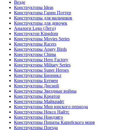
Везде
Конструкторы Ideas
Конструкторы Гарри Поттер
Конструкторы для мальчиков
Конструкторы для девочек
Аналоги Lego (Лего)
Конструктор Kingdom
Конструкторы Movies Series
Конструкторы Racers
Конструкторы Angry Birds
Конструкторы Chima
Конструкторы Hero Factory
Конструкторы Military Series
Конструкторы Super Heroes
Конструкторы Бионикл
Конструкторы Бэтмен
Конструкторы Дисней
Конструкторы Звездные войны
Конструкторы Креатор
Конструкторы Майкрафт
Конструкторы Мир юрского периода
Конструкторы Нексо Найтс
Конструкторы Ниндзяго
Конструкторы Пираты Карибского моря
Конструкторы Поезда