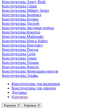
Конструкторы Angry Birds
Конструкторы Chima
Конструкторы Military Series
Конструкторы Бионикл
Конструкторы Бэтмен
Конструкторы Дисней
Конструкторы Звездные войны
Конструкторы Креатор
Конструкторы Майкрафт
Конструкторы Нексо Найтс
Конструкторы Ниндзяго
Конструкторы Поезда
Конструкторы Сити
Конструкторы Тачки
Конструкторы Техник
Конструкторы Френдс
Конструкторы Черепашки-ниндзя
Конструкторы Эльфы
Конструкторы для мальчиков
Конструкторы для девочек
Доставка
Контакты
Корзина
: 0
Корзина
: 0