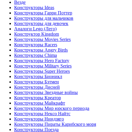
Везде
Конструкторы Ideas
Конструкторы Гарри Поттер
Конструкторы для мальчиков
Конструкторы для девочек
Аналоги Lego (Лего)
Конструктор Kingdom
Конструкторы Movies Series
Конструкторы Racers
Конструкторы Angry Birds
Конструкторы Chima
Конструкторы Hero Factory
Конструкторы Military Series
Конструкторы Super Heroes
Конструкторы Бионикл
Конструкторы Бэтмен
Конструкторы Дисней
Конструкторы Звездные войны
Конструкторы Креатор
Конструкторы Майкрафт
Конструкторы Мир юрского периода
Конструкторы Нексо Найтс
Конструкторы Ниндзяго
Конструкторы Пираты Карибского моря
Конструкторы Поезда