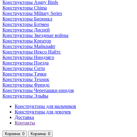
Конструкторы Angry Birds
Конструкторы Chima
Конструкторы Military Series
Конструкторы Бионикл
Конструкторы Бэтмен
Конструкторы Дисней
Конструкторы Звездные войны
Конструкторы Креатор
Конструкторы Майкрафт
Конструкторы Нексо Найтс
Конструкторы Ниндзяго
Конструкторы Поезда
Конструкторы Сити
Конструкторы Тачки
Конструкторы Техник
Конструкторы Френдс
Конструкторы Черепашки-ниндзя
Конструкторы Эльфы
Конструкторы для мальчиков
Конструкторы для девочек
Доставка
Контакты
Корзина
: 0
Корзина
: 0