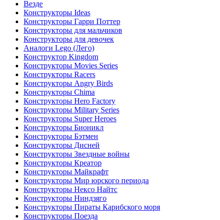
Везде
Конструкторы Ideas
Конструкторы Гарри Поттер
Конструкторы для мальчиков
Конструкторы для девочек
Аналоги Lego (Лего)
Конструктор Kingdom
Конструкторы Movies Series
Конструкторы Racers
Конструкторы Angry Birds
Конструкторы Chima
Конструкторы Hero Factory
Конструкторы Military Series
Конструкторы Super Heroes
Конструкторы Бионикл
Конструкторы Бэтмен
Конструкторы Дисней
Конструкторы Звездные войны
Конструкторы Креатор
Конструкторы Майкрафт
Конструкторы Мир юрского периода
Конструкторы Нексо Найтс
Конструкторы Ниндзяго
Конструкторы Пираты Карибского моря
Конструкторы Поезда