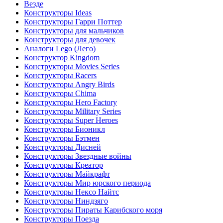
Везде
Конструкторы Ideas
Конструкторы Гарри Поттер
Конструкторы для мальчиков
Конструкторы для девочек
Аналоги Lego (Лего)
Конструктор Kingdom
Конструкторы Movies Series
Конструкторы Racers
Конструкторы Angry Birds
Конструкторы Chima
Конструкторы Hero Factory
Конструкторы Military Series
Конструкторы Super Heroes
Конструкторы Бионикл
Конструкторы Бэтмен
Конструкторы Дисней
Конструкторы Звездные войны
Конструкторы Креатор
Конструкторы Майкрафт
Конструкторы Мир юрского периода
Конструкторы Нексо Найтс
Конструкторы Ниндзяго
Конструкторы Пираты Карибского моря
Конструкторы Поезда