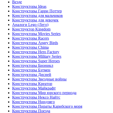
Везде
Конструкторы Ideas
Конструкторы Гарри Поттер
Конструкторы для мальчиков
Конструкторы для девочек
Аналоги Lego (Лего)
Конструктор Kingdom
Конструкторы Movies Series
Конструкторы Racers
Конструкторы Angry Birds
Конструкторы Chima
Конструкторы Hero Factory
Конструкторы Military Series
Конструкторы Super Heroes
Конструкторы Бионикл
Конструкторы Бэтмен
Конструкторы Дисней
Конструкторы Звездные войны
Конструкторы Креатор
Конструкторы Майкрафт
Конструкторы Мир юрского периода
Конструкторы Нексо Найтс
Конструкторы Ниндзяго
Конструкторы Пираты Карибского моря
Конструкторы Поезда