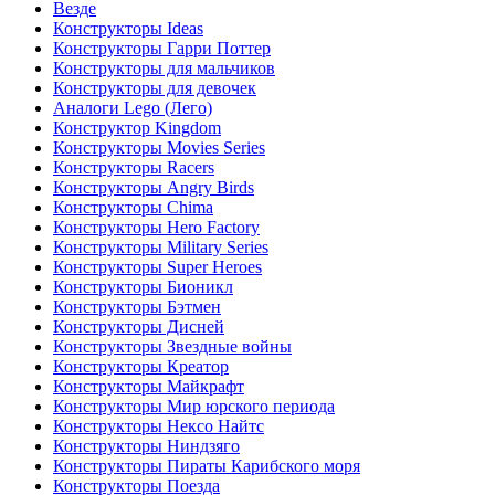
Везде
Конструкторы Ideas
Конструкторы Гарри Поттер
Конструкторы для мальчиков
Конструкторы для девочек
Аналоги Lego (Лего)
Конструктор Kingdom
Конструкторы Movies Series
Конструкторы Racers
Конструкторы Angry Birds
Конструкторы Chima
Конструкторы Hero Factory
Конструкторы Military Series
Конструкторы Super Heroes
Конструкторы Бионикл
Конструкторы Бэтмен
Конструкторы Дисней
Конструкторы Звездные войны
Конструкторы Креатор
Конструкторы Майкрафт
Конструкторы Мир юрского периода
Конструкторы Нексо Найтс
Конструкторы Ниндзяго
Конструкторы Пираты Карибского моря
Конструкторы Поезда