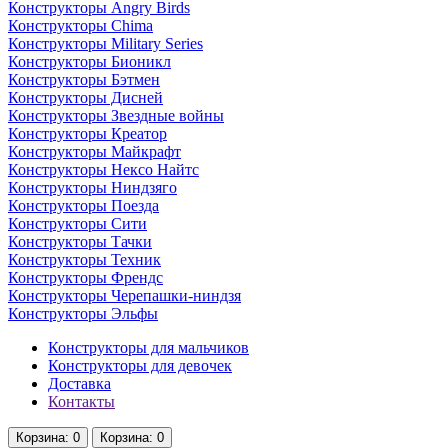
Конструкторы Angry Birds
Конструкторы Chima
Конструкторы Military Series
Конструкторы Бионикл
Конструкторы Бэтмен
Конструкторы Дисней
Конструкторы Звездные войны
Конструкторы Креатор
Конструкторы Майкрафт
Конструкторы Нексо Найтс
Конструкторы Ниндзяго
Конструкторы Поезда
Конструкторы Сити
Конструкторы Тачки
Конструкторы Техник
Конструкторы Френдс
Конструкторы Черепашки-ниндзя
Конструкторы Эльфы
Конструкторы для мальчиков
Конструкторы для девочек
Доставка
Контакты
Корзина
: 0
Корзина
: 0