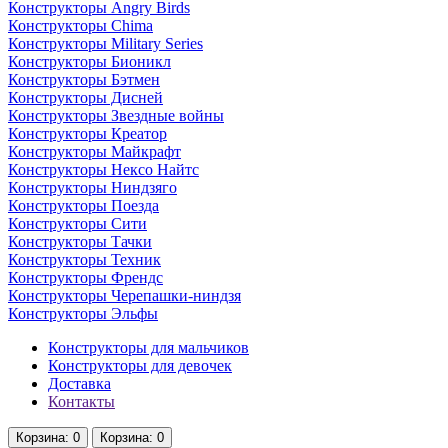
Конструкторы Angry Birds
Конструкторы Chima
Конструкторы Military Series
Конструкторы Бионикл
Конструкторы Бэтмен
Конструкторы Дисней
Конструкторы Звездные войны
Конструкторы Креатор
Конструкторы Майкрафт
Конструкторы Нексо Найтс
Конструкторы Ниндзяго
Конструкторы Поезда
Конструкторы Сити
Конструкторы Тачки
Конструкторы Техник
Конструкторы Френдс
Конструкторы Черепашки-ниндзя
Конструкторы Эльфы
Конструкторы для мальчиков
Конструкторы для девочек
Доставка
Контакты
Корзина
: 0
Корзина
: 0