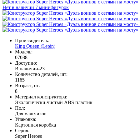
Нет в наличии
7 минифигурок
Производитель:
King Queen (Lepin)
Модель:
07038
Доступно:
В наличии
-23
Количество деталей, шт:
1165
Возраст, от:
8+
Материал конструктора:
Экологически-чистый ABS пластик
Пол:
Для мальчиков
Упаковка:
Картонная коробка
Серия:
Super Heroes