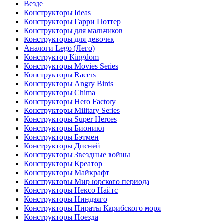
Везде
Конструкторы Ideas
Конструкторы Гарри Поттер
Конструкторы для мальчиков
Конструкторы для девочек
Аналоги Lego (Лего)
Конструктор Kingdom
Конструкторы Movies Series
Конструкторы Racers
Конструкторы Angry Birds
Конструкторы Chima
Конструкторы Hero Factory
Конструкторы Military Series
Конструкторы Super Heroes
Конструкторы Бионикл
Конструкторы Бэтмен
Конструкторы Дисней
Конструкторы Звездные войны
Конструкторы Креатор
Конструкторы Майкрафт
Конструкторы Мир юрского периода
Конструкторы Нексо Найтс
Конструкторы Ниндзяго
Конструкторы Пираты Карибского моря
Конструкторы Поезда