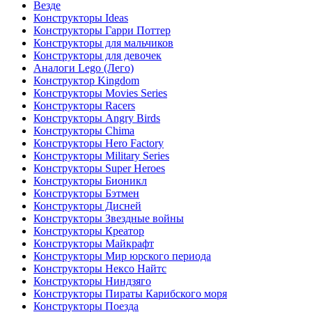
Везде
Конструкторы Ideas
Конструкторы Гарри Поттер
Конструкторы для мальчиков
Конструкторы для девочек
Аналоги Lego (Лего)
Конструктор Kingdom
Конструкторы Movies Series
Конструкторы Racers
Конструкторы Angry Birds
Конструкторы Chima
Конструкторы Hero Factory
Конструкторы Military Series
Конструкторы Super Heroes
Конструкторы Бионикл
Конструкторы Бэтмен
Конструкторы Дисней
Конструкторы Звездные войны
Конструкторы Креатор
Конструкторы Майкрафт
Конструкторы Мир юрского периода
Конструкторы Нексо Найтс
Конструкторы Ниндзяго
Конструкторы Пираты Карибского моря
Конструкторы Поезда